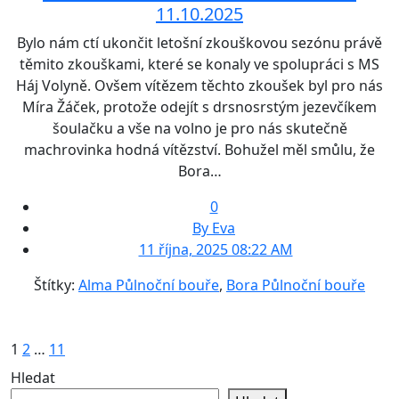
11.10.2025
Bylo nám ctí ukončit letošní zkouškovou sezónu právě
těmito zkouškami, které se konaly ve spolupráci s MS
Háj Volyně. Ovšem vítězem těchto zkoušek byl pro nás
Míra Žáček, protože odejít s drsnosrstým jezevčíkem
šoulačku a vše na volno je pro nás skutečně
machrovinka hodná vítězství. Bohužel měl smůlu, že
Bora…
0
By Eva
11 října, 2025 08:22 AM
Štítky:
Alma Půlnoční bouře
,
Bora Půlnoční bouře
Stránkování
1
2
…
11
příspěvků
Hledat