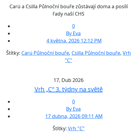
Carü a Csilla Půlnoční bouře zůstávají doma a posílí
řady naší CHS
0
By Eva
4 května, 2026 12:12 PM
Štítky:
Carü Půlnoční bouře
,
Csilla Půlnoční bouře
,
Vrh
"C"
17, Dub 2026
Vrh „C“ 3. týdny na světě
0
By Eva
17 dubna, 2026 09:11 AM
Štítky:
Vrh "C"