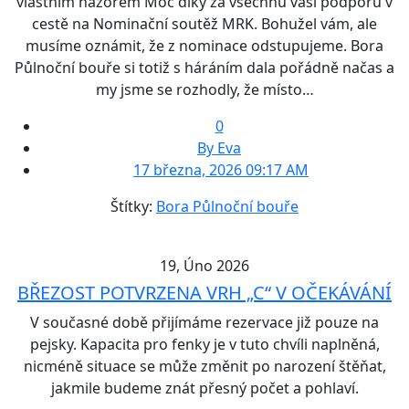
vlastním názorem Moc díky za všechnu vaši podporu v
cestě na Nominační soutěž MRK. Bohužel vám, ale
musíme oznámit, že z nominace odstupujeme. Bora
Půlnoční bouře si totiž s háráním dala pořádně načas a
my jsme se rozhodly, že místo…
0
By Eva
17 března, 2026 09:17 AM
Štítky:
Bora Půlnoční bouře
19, Úno 2026
BŘEZOST POTVRZENA VRH „C“ V OČEKÁVÁNÍ
V současné době přijímáme rezervace již pouze na
pejsky. Kapacita pro fenky je v tuto chvíli naplněná,
nicméně situace se může změnit po narození štěňat,
jakmile budeme znát přesný počet a pohlaví.