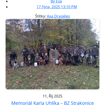
By Eva
17 října, 2025 13:10 PM
Štítky:
Axa Dragéles
11, Říj 2025
Memoriál Karla Uhlíka – BZ Strakonice