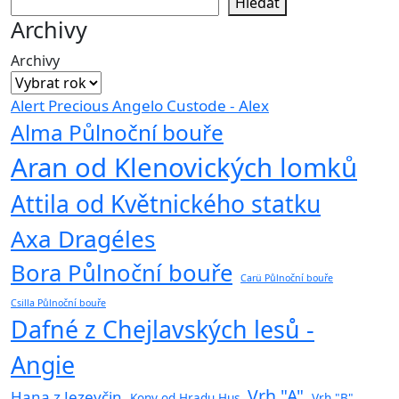
Hledat
Archivy
Archivy
Alert Precious Angelo Custode - Alex
Alma Půlnoční bouře
Aran od Klenovických lomků
Attila od Květnického statku
Axa Dragéles
Bora Půlnoční bouře
Carü Půlnoční bouře
Csilla Půlnoční bouře
Dafné z Chejlavských lesů -
Angie
Vrh "A"
Hana z Jezevčin
Kony od Hradu Hus
Vrh "B"