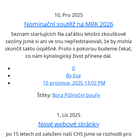
10, Pro 2025
Nominační soutěž na MRK 2026
Seznam startujících Na začátku letošní zkouškové
sezóny jsme si ani ve snu nepředstavovali, že by mohla
skončit takto úspěšně. Proto s pokorou budeme čekat,
co nám kynologický život přinese dál.
0
By Eva
10 prosince, 2025 13:02 PM
Štítky:
Bora Půlnoční bouře
1, Lis 2025
Nové webové stránky
po 15 letech od založení naší CHS jsme se rozhodli pro