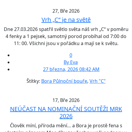
27, Bře 2026
Vrh „C“ je na světě
Dne 27.03.2026 spatřil světlo světa náš vrh „C“ v poměru
4 fenky a 1 pejsek, samotný porod probíhal od 7:00 do
11: 00. Všichni jsou v pořádku a mají se k světu.
0
By Eva
27 března, 2026 08:42 AM
Štítky:
Bora Půlnoční bouře
,
Vrh "C"
17, Bře 2026
NEÚČAST NA NOMINAČNÍ SOUTĚŽI MRK
2026
Člověk míní, příroda mění… a Bora je prostě fena s