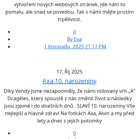
vytvoření nových webových stránek, jde nám to
pomalu, ale snad se povedou. Tak s námi mějte prosím
trpělivost.
0
By Eva
1 listopadu, 2025 21:17 PM
17, Říj 2025
Axa 10. narozeniny
Díky Vendy jsme nezapomněly, že námi milovaný vrh „A“
Dragéles, který spoustě z nás změnil život a následky
jsou zjevné i do dnešních dnů . SLAVÍ 10. narozeniny Vše
nejlepší a hlavně zdraví Na fotkách Axa, Alvin a my před
lety a dnes s jejich potomky
0