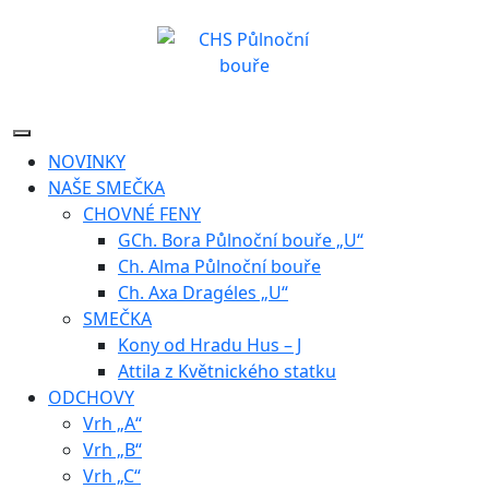
Skip
to
content
NOVINKY
NAŠE SMEČKA
CHOVNÉ FENY
GCh. Bora Půlnoční bouře „U“
Ch. Alma Půlnoční bouře
Ch. Axa Dragéles „U“
SMEČKA
Kony od Hradu Hus – J
Attila z Květnického statku
ODCHOVY
Vrh „A“
Vrh „B“
Vrh „C“