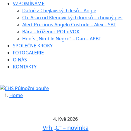
VZPOMÍNÁME
Dafné z Chejlavských lesů – Angie
Ch. Aran od Klenovických lomků – chovný pes
Alert Precious Angelo Custode – Alex – SBT
Bára – kříženec POI x VOK
Hod´s „Nimble Negro“ – Dan – APBT
SPOLEČNÉ KROKY
FOTOGALERIE
O NÁS
KONTAKTY
Home
4, Kvě 2026
Vrh „C“ – novinka