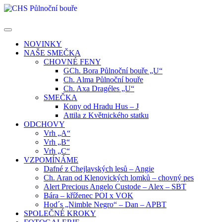
Skip
to
content
NOVINKY
NAŠE SMEČKA
CHOVNÉ FENY
GCh. Bora Půlnoční bouře „U“
Ch. Alma Půlnoční bouře
Ch. Axa Dragéles „U“
SMEČKA
Kony od Hradu Hus – J
Attila z Květnického statku
ODCHOVY
Vrh „A“
Vrh „B“
Vrh „C“
VZPOMÍNÁME
Dafné z Chejlavských lesů – Angie
Ch. Aran od Klenovických lomků – chovný pes
Alert Precious Angelo Custode – Alex – SBT
Bára – kříženec POI x VOK
Hod´s „Nimble Negro“ – Dan – APBT
SPOLEČNÉ KROKY