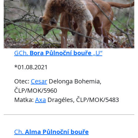
GCh.
Bora Půlnoční bouře
„U“
*01.08.2021
Otec:
Cesar
Delonga Bohemia,
ČLP/MOK/5960
Matka:
Axa
Dragéles, ČLP/MOK/5483
Ch.
Alma Půlnoční bouře