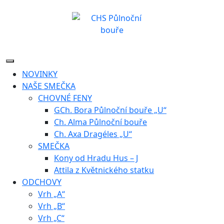
Skip
to
content
NOVINKY
NAŠE SMEČKA
CHOVNÉ FENY
GCh. Bora Půlnoční bouře „U“
Ch. Alma Půlnoční bouře
Ch. Axa Dragéles „U“
SMEČKA
Kony od Hradu Hus – J
Attila z Květnického statku
ODCHOVY
Vrh „A“
Vrh „B“
Vrh „C“