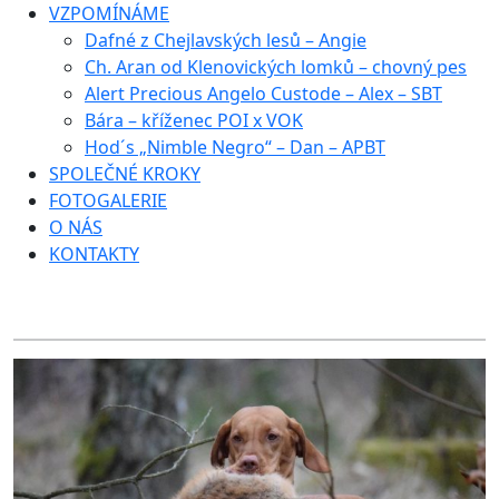
VZPOMÍNÁME
Dafné z Chejlavských lesů – Angie
Ch. Aran od Klenovických lomků – chovný pes
Alert Precious Angelo Custode – Alex – SBT
Bára – kříženec POI x VOK
Hod´s „Nimble Negro“ – Dan – APBT
SPOLEČNÉ KROKY
FOTOGALERIE
O NÁS
KONTAKTY