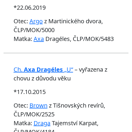
*22.06.2019
Otec:
Argo
z Martinického dvora,
ČLP/MOK/5000
Matka:
Axa
Dragéles, ČLP/MOK/5483
Ch.
Axa Dragéles
„U“
– vyřazena z
chovu z důvodu věku
*17.10.2015
Otec:
Brown
z Tišnovských revírů,
ČLP/MOK/2525
Matka:
Draga
Tajemství Karpat,
ČLP/MOK/4184