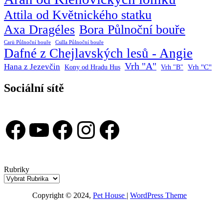
Attila od Květnického statku
Axa Dragéles
Bora Půlnoční bouře
Carü Půlnoční bouře
Csilla Půlnoční bouře
Dafné z Chejlavských lesů - Angie
Vrh "A"
Hana z Jezevčin
Vrh "C"
Kony od Hradu Hus
Vrh "B"
Sociální sítě
Facebook
YouTube
Facebook
Instagram
Facebook
Rubriky
Copyright © 2024,
Pet House
|
WordPress Theme
TOP