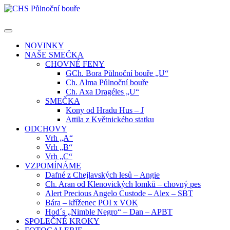
Skip
to
content
NOVINKY
NAŠE SMEČKA
CHOVNÉ FENY
GCh. Bora Půlnoční bouře „U“
Ch. Alma Půlnoční bouře
Ch. Axa Dragéles „U“
SMEČKA
Kony od Hradu Hus – J
Attila z Květnického statku
ODCHOVY
Vrh „A“
Vrh „B“
Vrh „C“
VZPOMÍNÁME
Dafné z Chejlavských lesů – Angie
Ch. Aran od Klenovických lomků – chovný pes
Alert Precious Angelo Custode – Alex – SBT
Bára – kříženec POI x VOK
Hod´s „Nimble Negro“ – Dan – APBT
SPOLEČNÉ KROKY