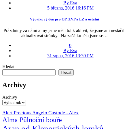
By Eva
5 března, 2016 16:16 PM
Výcvikový den pro OP, ZVP a LZ a ostatní
Prázdniny za námi a my jsme měli tolik aktivit, že jsme ani nestačili
aktualizovat stránky. Na začátku léta jsme se…
0
By Eva
31 srpna, 2016 13:39 PM
Hledat
Hledat
Archivy
Archivy
Alert Precious Angelo Custode - Alex
Alma Půlnoční bouře
Aran od Klenovických lomků