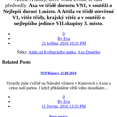
předvedly.
Axa ve třídě dorostu VN1, v soutěži o
Nejlepší dorost 1.místo. A Attila ve třídě otevřené
V1, vítěz třídy, krajský vítěz a v soutěži o
nejlepšího jedince VII.skupiny 3. místo.
0
By Eva
21 května, 2016 16:31 PM
Štítky:
Attila od Květnického statku
,
Axa Dragéles
Related Posts
NVP Klatovy 11.06.2016
Vyrazily jsme cvičně na Národní výstavu v Klatovech s Axou a
celou naší partou. I když přikládáme větší váhu zkouškám…
0
By Eva
11 června, 2016 13:33 PM
Nové zprávy