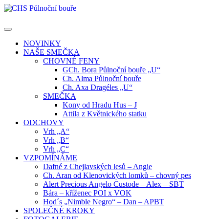
Skip
to
content
NOVINKY
NAŠE SMEČKA
CHOVNÉ FENY
GCh. Bora Půlnoční bouře „U“
Ch. Alma Půlnoční bouře
Ch. Axa Dragéles „U“
SMEČKA
Kony od Hradu Hus – J
Attila z Květnického statku
ODCHOVY
Vrh „A“
Vrh „B“
Vrh „C“
VZPOMÍNÁME
Dafné z Chejlavských lesů – Angie
Ch. Aran od Klenovických lomků – chovný pes
Alert Precious Angelo Custode – Alex – SBT
Bára – kříženec POI x VOK
Hod´s „Nimble Negro“ – Dan – APBT
SPOLEČNÉ KROKY