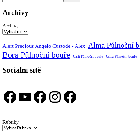
Archivy
Archivy
Alma Půlnoční b
Alert Precious Angelo Custode - Alex
Bora Půlnoční bouře
Carü Půlnoční bouře
Csilla Půlnoční bouře
Sociální sítě
Facebook
YouTube
Facebook
Instagram
Facebook
Rubriky