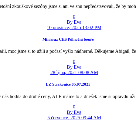
letošní zkouškové sezóny jsme si ani ve snu nepředstavovali, že by moh
0
By Eva
10 prosince, 2025 13:02 PM
Minisraz CHS Půlnoční bouře
řil, moc jsme si to užili a počasí vyšlo nádherné. Děkujeme Abigail, ž
0
By Eva
28 října, 2021 08:08 AM
LZ Strakonice 05.07.2025
 nás hodila do druhé ceny, ALE máme to a dnešek jsme si opravdu uži
0
By Eva
5 července, 2025 09:44 AM