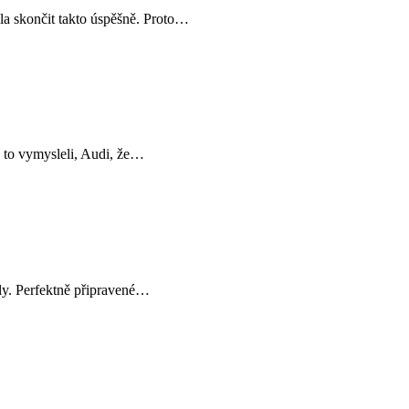
la skončit takto úspěšně. Proto…
e to vymysleli, Audi, že…
ly. Perfektně připravené…