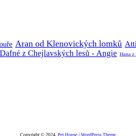
Aran od Klenovických lomků
Att
ouře
Dafné z Chejlavských lesů - Angie
Hana z 
Copyright © 2024,
Pet House
|
WordPress Theme