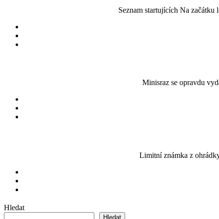
Seznam startujících Na začátku 
Minisraz se opravdu vyda
Limitní známka z ohrádky
Hledat
Hledat