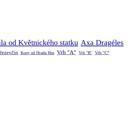
ila od Květnického statku
Axa Dragéles
Vrh "A"
Jezevčin
Vrh "C"
Kony od Hradu Hus
Vrh "B"