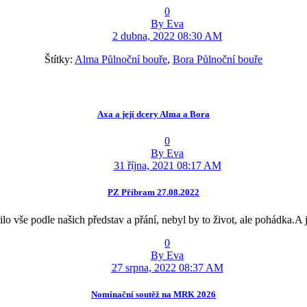
0
By Eva
2 dubna, 2022 08:30 AM
Štítky:
Alma Půlnoční bouře
,
Bora Půlnoční bouře
Axa a její dcery Alma a Bora
0
By Eva
31 října, 2021 08:17 AM
PZ Příbram 27.08.2022
o vše podle našich představ a přání, nebyl by to život, ale pohádka.A 
0
By Eva
27 srpna, 2022 08:37 AM
Nominační soutěž na MRK 2026