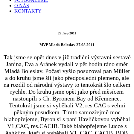
FOTOGALERIE
O NÁS
KONTAKTY
27, Srp 2011
MVP Mladá Boleslav 27.08.2011
Tak jsme se opět dnes v již tradiční výstavní sestavě
Janina, Eva a Aránek vydali v pět hodin ráno směr
Mladá Boleslav. Počasí vyšlo posuzoval pan Müller
a do kruhu jsme šli jako předposlední plemeno, ale
na rozdíl od národní výstavy to tentokrát šlo celkem
rychle. Do kruhu jsme opět jako před měsícem
nastoupili s Ch. Byronem Bay od Křemence.
Tentokrát jsme si vyběhali V2, res.CAC s velmi
pěkným posudkem. Tímto samozřejmě moc
blahopřejeme, Byron si s paní Havlíčkovou vyběhal
V1,CAC, res.CACIB. Také blahopřejeme Lucce s
Ashkiim, kteří si vyběhali V1, CAC, CACIB, BOB.