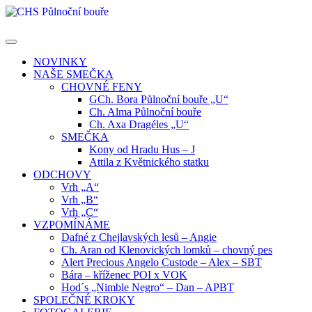
Skip
to
content
NOVINKY
NAŠE SMEČKA
CHOVNÉ FENY
GCh. Bora Půlnoční bouře „U“
Ch. Alma Půlnoční bouře
Ch. Axa Dragéles „U“
SMEČKA
Kony od Hradu Hus – J
Attila z Květnického statku
ODCHOVY
Vrh „A“
Vrh „B“
Vrh „C“
VZPOMÍNÁME
Dafné z Chejlavských lesů – Angie
Ch. Aran od Klenovických lomků – chovný pes
Alert Precious Angelo Custode – Alex – SBT
Bára – kříženec POI x VOK
Hod´s „Nimble Negro“ – Dan – APBT
SPOLEČNÉ KROKY