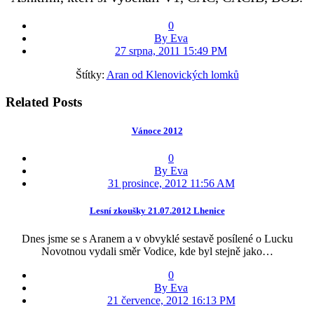
0
By Eva
27 srpna, 2011 15:49 PM
Štítky:
Aran od Klenovických lomků
Related Posts
Vánoce 2012
0
By Eva
31 prosince, 2012 11:56 AM
Lesní zkoušky 21.07.2012 Lhenice
Dnes jsme se s Aranem a v obvyklé sestavě posílené o Lucku
Novotnou vydali směr Vodice, kde byl stejně jako…
0
By Eva
21 července, 2012 16:13 PM