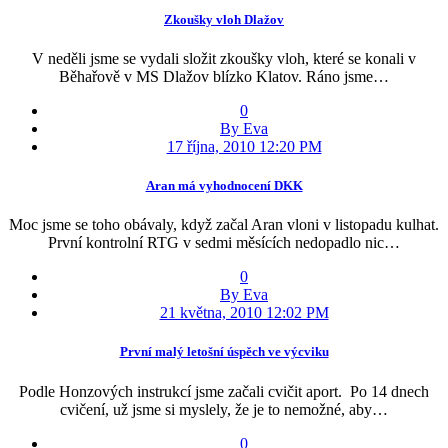
Zkoušky vloh Dlažov
V neděli jsme se vydali složit zkoušky vloh, které se konali v
Běhařově v MS Dlažov blízko Klatov. Ráno jsme…
0
By Eva
17 října, 2010 12:20 PM
Aran má vyhodnocení DKK
Moc jsme se toho obávaly, když začal Aran vloni v listopadu kulhat.
První kontrolní RTG v sedmi měsících nedopadlo nic…
0
By Eva
21 května, 2010 12:02 PM
První malý letošní úspěch ve výcviku
Podle Honzových instrukcí jsme začali cvičit aport. Po 14 dnech
cvičení, už jsme si myslely, že je to nemožné, aby…
0