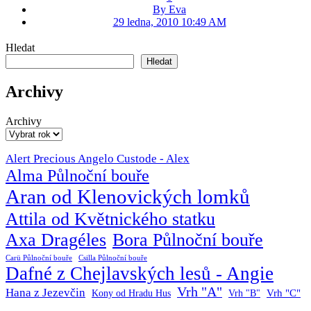
By Eva
29 ledna, 2010 10:49 AM
Hledat
Hledat
Archivy
Archivy
Alert Precious Angelo Custode - Alex
Alma Půlnoční bouře
Aran od Klenovických lomků
Attila od Květnického statku
Axa Dragéles
Bora Půlnoční bouře
Carü Půlnoční bouře
Csilla Půlnoční bouře
Dafné z Chejlavských lesů - Angie
Vrh "A"
Hana z Jezevčin
Vrh "C"
Kony od Hradu Hus
Vrh "B"