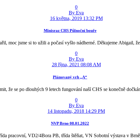
0
By Eva
16 května, 2019 13:32 PM
Minisraz CHS Půlnoční bouře
řil, moc jsme si to užili a počasí vyšlo nádherné. Děkujeme Abigail, ž
0
By Eva
28 října, 2021 08:08 AM
Plánovaný vrh „A“
mit, že se po dlouhých 9 letech fungování naší CHS se konečně dočká
0
By Eva
14 listopadu, 2018 14:29 PM
NVP Brno 08.01.2022
ída pracovní, VD2/4Bora PB, třída štěňat, VN Sobotní výstava v Brn