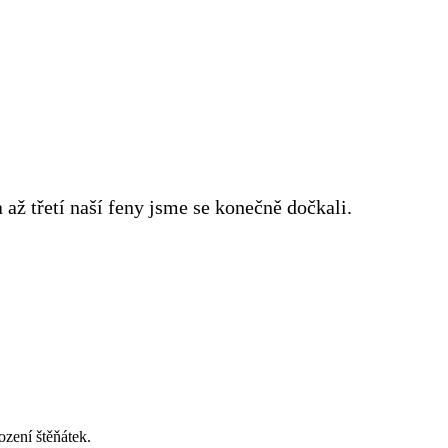
až třetí naší feny jsme se konečně dočkali.
zení štěňátek.