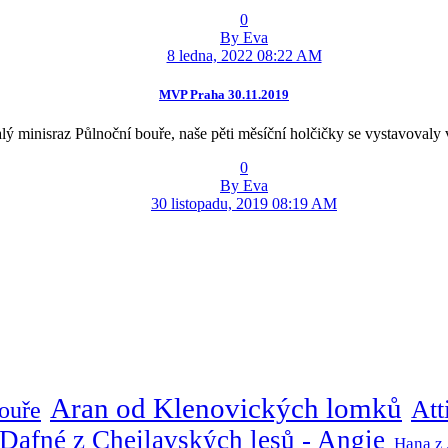
0
By Eva
8 ledna, 2022 08:22 AM
MVP Praha 30.11.2019
 minisraz Půlnoční bouře, naše pěti měsíční holčičky se vystavovaly v
0
By Eva
30 listopadu, 2019 08:19 AM
Aran od Klenovických lomků
Att
ouře
Dafné z Chejlavských lesů - Angie
Hana z 