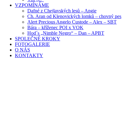
VZPOMÍNÁME
Dafné z Chejlavských lesů – Angie
Ch. Aran od Klenovických lomků – chovný pes
Alert Precious Angelo Custode – Alex – SBT
Bára – kříženec POI x VOK
Hod´s „Nimble Negro“ – Dan – APBT
SPOLEČNÉ KROKY
FOTOGALERIE
O NÁS
KONTAKTY