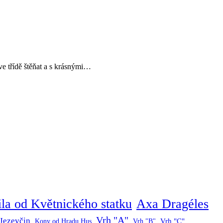
e třídě štěňat a s krásnými…
ila od Květnického statku
Axa Dragéles
Vrh "A"
Jezevčin
Vrh "C"
Kony od Hradu Hus
Vrh "B"