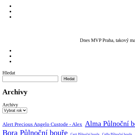
Dnes MVP Praha, takový malý
Hledat
Hledat
Archivy
Archivy
Alma Půlnoční b
Alert Precious Angelo Custode - Alex
Bora Půlnoční bouře
Carü Půlnoční bouře
Csilla Půlnoční bouře