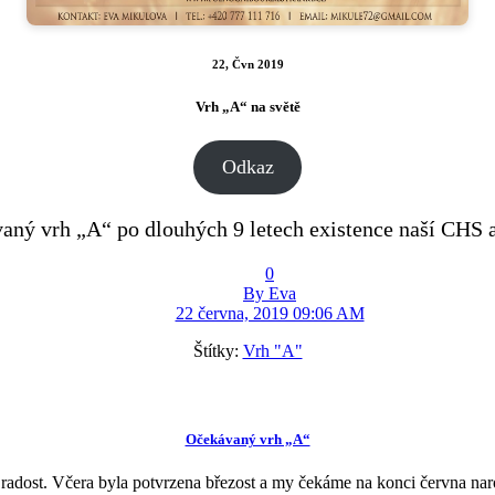
22, Čvn 2019
Vrh „A“ na světě
Odkaz
vaný vrh „A“ po dlouhých 9 letech existence naší CHS a 
0
By Eva
22 června, 2019 09:06 AM
Štítky:
Vrh "A"
Očekávaný vrh „A“
adost. Včera byla potvrzena březost a my čekáme na konci června naro