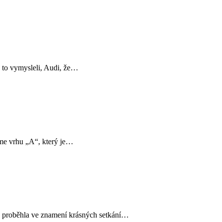
e to vymysleli, Audi, že…
me vrhu „A“, který je…
ě proběhla ve znamení krásných setkání…