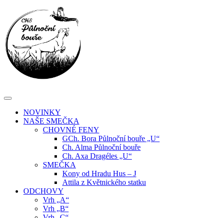
Skip
to
content
NOVINKY
NAŠE SMEČKA
CHOVNÉ FENY
GCh. Bora Půlnoční bouře „U“
Ch. Alma Půlnoční bouře
Ch. Axa Dragéles „U“
SMEČKA
Kony od Hradu Hus – J
Attila z Květnického statku
ODCHOVY
Vrh „A“
Vrh „B“
Vrh „C“