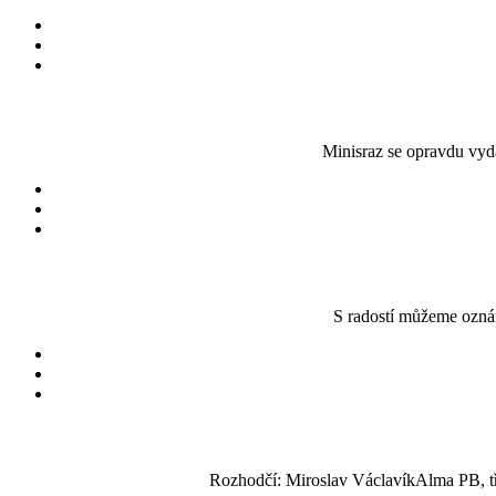
Minisraz se opravdu vyda
S radostí můžeme ozná
Rozhodčí: Miroslav VáclavíkAlma PB, tř