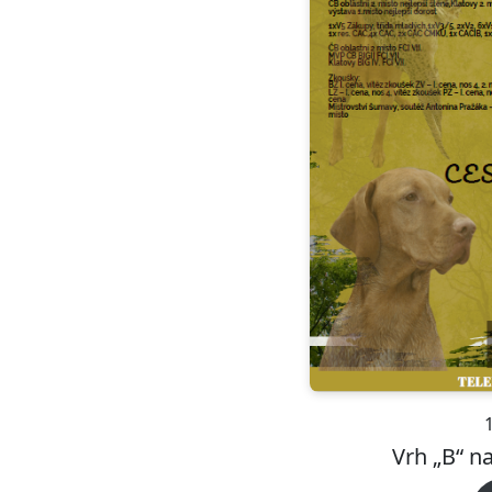
Vrh „B“ n