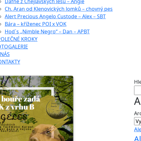
Dafné z Chejlavských lesů – Angie
Ch. Aran od Klenovických lomků – chovný pes
Alert Precious Angelo Custode – Alex – SBT
Bára – kříženec POI x VOK
Hod´s „Nimble Negro“ – Dan – APBT
POLEČNÉ KROKY
OTOGALERIE
 NÁS
ONTAKTY
Hl
A
Ar
Al
A