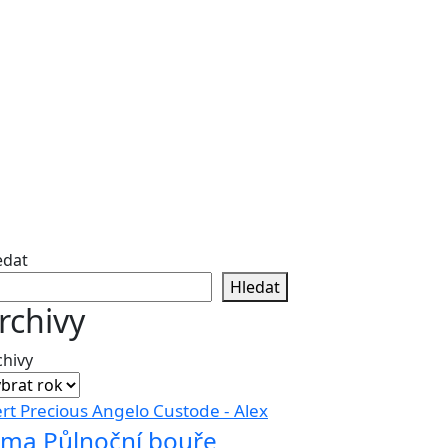
edat
Hledat
rchivy
chivy
ert Precious Angelo Custode - Alex
lma Půlnoční bouře