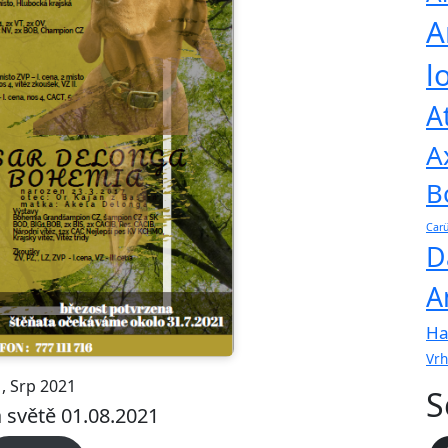
A
l
A
A
B
Carü
D
A
Ha
Vrh
1, Srp 2021
S
a světě 01.08.2021