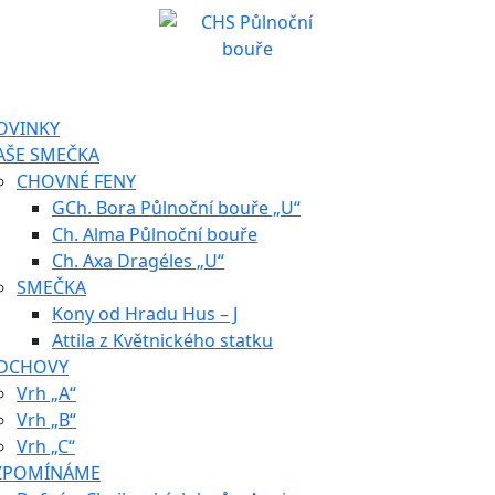
OVINKY
AŠE SMEČKA
CHOVNÉ FENY
GCh. Bora Půlnoční bouře „U“
Ch. Alma Půlnoční bouře
Ch. Axa Dragéles „U“
SMEČKA
Kony od Hradu Hus – J
Attila z Květnického statku
DCHOVY
Vrh „A“
Vrh „B“
Vrh „C“
ZPOMÍNÁME