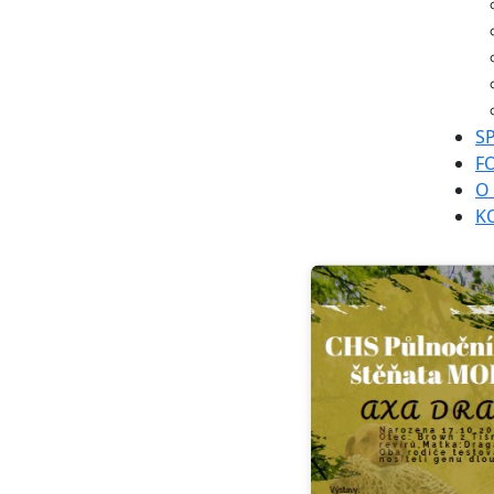
S
F
O
K