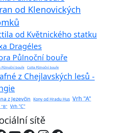
ran od Klenovických
omků
ttila od Květnického statku
xa Dragéles
ora Půlnoční bouře
 Půlnoční bouře
Csilla Půlnoční bouře
afné z Chejlavských lesů -
ngie
Vrh "A"
na z Jezevčin
Kony od Hradu Hus
Vrh "C"
 "B"
ociální sítě