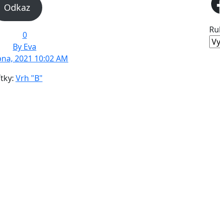
Odkaz
Ru
0
By Eva
pna, 2021 10:02 AM
ítky:
Vrh "B"